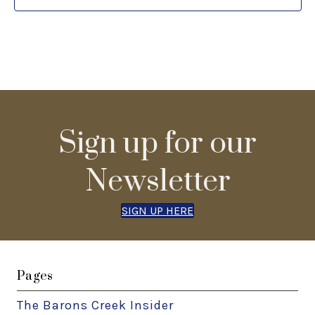
e
n
n
d
t
V
s
i
Sign up for our
e
Newsletter
w
SIGN UP HERE
s
Pages
N
The Barons Creek Insider